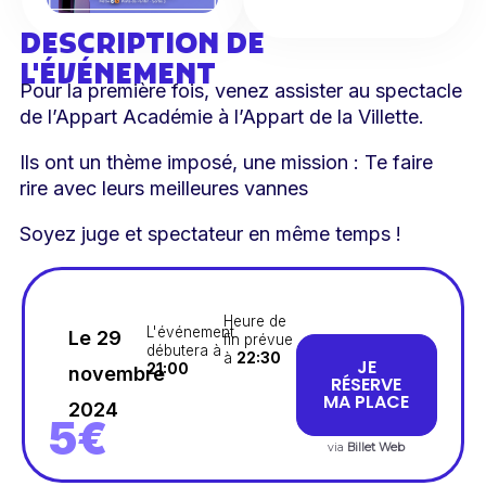
DESCRIPTION DE
L'ÉVÉNEMENT
Pour la première fois, venez assister au spectacle
de l’Appart Académie à l’Appart de la Villette.
Ils ont un thème imposé, une mission : Te faire
rire avec leurs meilleures vannes
Soyez juge et spectateur en même temps !
Heure de
L'événement
Le 29
fin prévue
débutera à
à
22:30
JE
21:00
novembre
RÉSERVE
MA PLACE
2024
5€
via
Billet Web