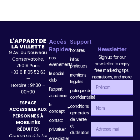
L'APPART DE
Accès
Support
LA VILLETTE
Newsletter
Rapides
horaires
9 Av. du Nouveau
Sign up for our
nos
Conservatoire,
infos
newsletter to enjoy
evenements
75019 Paris
pratiques
free marketing tips,
+33 6 11 05 52 63
le social
mentions
inspirations, and more.
—
club
légales
Horaire : 9h30 –
l’appart
politique de
00h00
academie
confidentialité
ESPACE
le
conditions
ACCESSIBLE AUX
concept
générales
PERSONNES À
de vente
contact
MOBILITÉS
et
RÉDUITES
privatiser
d’utilisation
Conforme à la Loi
enregistrer