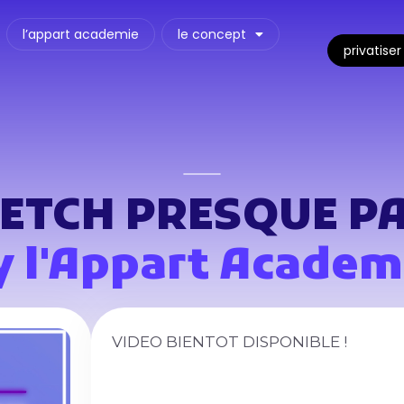
l’appart academie
le concept
privatiser
ETCH PRESQUE P
y l'Appart Academ
VIDEO BIENTOT DISPONIBLE !