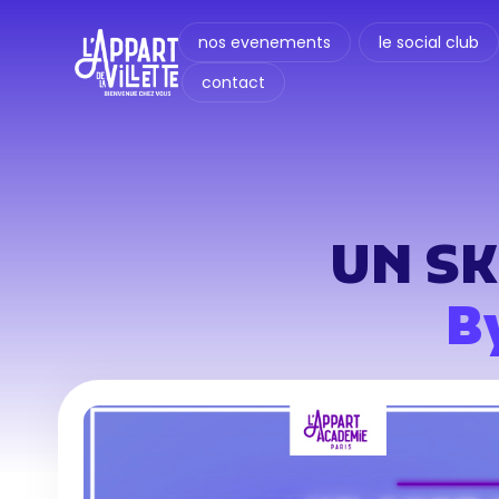
nos evenements
le social club
contact
UN SK
B