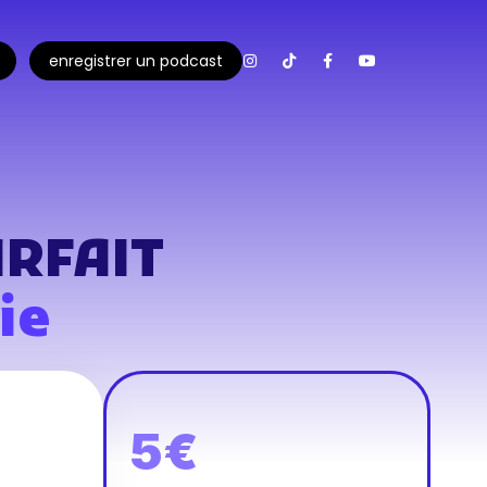
enregistrer un podcast
ARFAIT
ie
5€