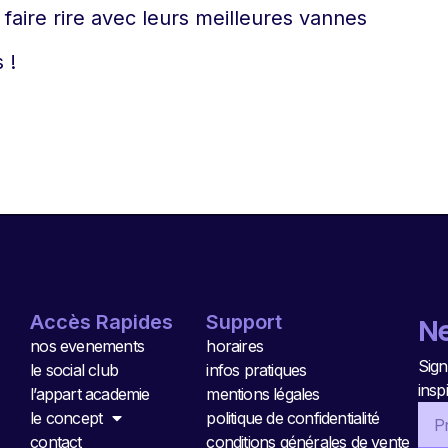
 faire rire avec leurs meilleures vannes
 !
Accès Rapides
Support
Ne
nos evenements
horaires
Sign
le social club
infos pratiques
insp
l’appart academie
mentions légales
le concept
politique de confidentialité
contact
conditions générales de vente