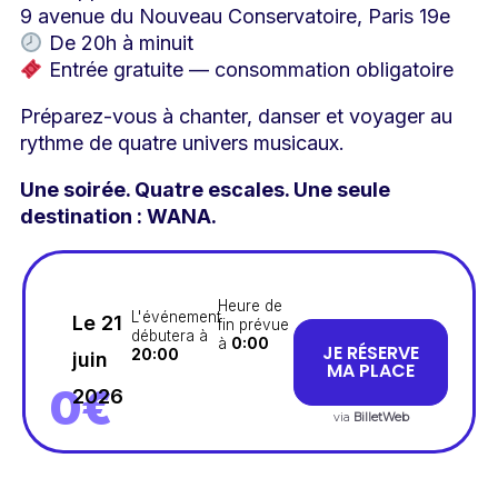
9 avenue du Nouveau Conservatoire, Paris 19e
De 20h à minuit
Entrée gratuite — consommation obligatoire
Préparez-vous à chanter, danser et voyager au
rythme de quatre univers musicaux.
Une soirée. Quatre escales. Une seule
destination : WANA.
Heure de
L'événement
Le 21
fin prévue
débutera à
à
0:00
JE RÉSERVE
20:00
juin
MA PLACE
0€
2026
via
BilletWeb