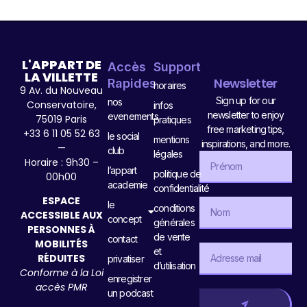
L'APPART DE
Accès
Support
LA VILLETTE
Newsletter
Rapides
horaires
9 Av. du Nouveau
Sign up for our
nos
Conservatoire,
infos
newsletter to enjoy
evenements
75019 Paris
pratiques
free marketing tips,
+33 6 11 05 52 63
le social
mentions
inspirations, and more.
—
club
légales
Horaire : 9h30 –
l’appart
politique de
00h00
academie
confidentialité
ESPACE
le
conditions
ACCESSIBLE AUX
concept
générales
PERSONNES À
de vente
contact
MOBILITÉS
et
RÉDUITES
privatiser
d’utilisation
Conforme à la Loi
enregistrer
accès PMR
un podcast