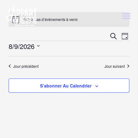
Il n’y a pas d’évènements à venir.
Notice
Reche
Nav
Recherche
Jour
de
8/9/2026
et
vue
Sélectionnez
navig
Év
une
Jour précédent
Jour suivant
de
date.
vues
S’abonner Au Calendrier
Évène