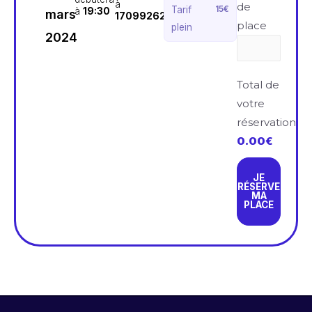
à
de
15€
Tarif
à
19:30
mars
1709926200
place
plein
2024
Total de
votre
réservation
0.00
€
JE
RÉSERVE
MA
PLACE