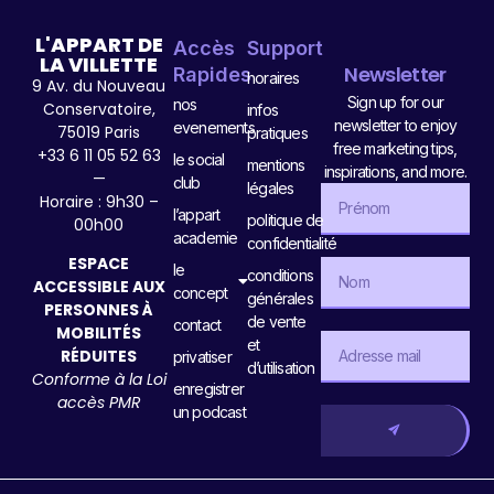
L'APPART DE
Accès
Support
LA VILLETTE
Newsletter
Rapides
horaires
9 Av. du Nouveau
Sign up for our
nos
Conservatoire,
infos
newsletter to enjoy
evenements
75019 Paris
pratiques
free marketing tips,
+33 6 11 05 52 63
le social
mentions
inspirations, and more.
—
club
légales
Horaire : 9h30 –
l’appart
politique de
00h00
academie
confidentialité
ESPACE
le
conditions
ACCESSIBLE AUX
concept
générales
PERSONNES À
de vente
contact
MOBILITÉS
et
RÉDUITES
privatiser
d’utilisation
Conforme à la Loi
enregistrer
accès PMR
un podcast