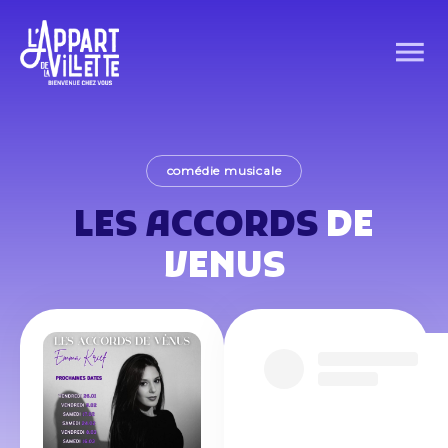
comédie musicale
LES ACCORDS
DE
VENUS