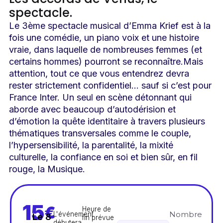
spectacle.
Le 3ème spectacle musical d’Emma Krief est à la
fois une comédie, un piano voix et une histoire
vraie, dans laquelle de nombreuses femmes (et
certains hommes) pourront se reconnaître.Mais
attention, tout ce que vous entendrez devra
rester strictement confidentiel… sauf si c’est pour
France Inter. Un seul en scène détonnant qui
aborde avec beaucoup d’autodérision et
d’émotion la quête identitaire à travers plusieurs
thématiques transversales comme le couple,
l’hypersensibilité, la parentalité, la mixité
culturelle, la confiance en soi et bien sûr, en fil
rouge, la Musique.
15
€
Heure de
Nombre
L'événement
Le 8
fin prévue
débutera